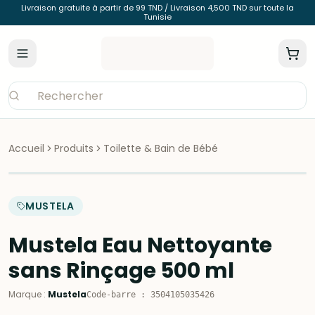
Livraison gratuite à partir de 99 TND / Livraison 4,500 TND sur toute la
Tunisie
Accueil
Produits
Toilette & Bain de Bébé
MUSTELA
Mustela Eau Nettoyante
sans Rinçage 500 ml
Marque
:
Mustela
Code-barre
:
3504105035426