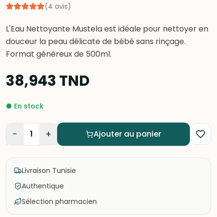
(
4
avis
)
L'Eau Nettoyante Mustela est idéale pour nettoyer en
douceur la peau délicate de bébé sans rinçage.
Format généreux de 500ml.
38,943
TND
●
En stock
−
+
1
Ajouter au panier
Livraison Tunisie
Authentique
Sélection pharmacien