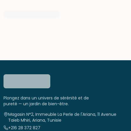
Plongez dans un univers de sérénité et de
pureté — un jardin de bien-être.
Magasin N°2, Immeuble La Perle de l'Ariana, 11 Avenue
Taïeb Mhiri, Ariana, Tunisie
+216 28 372 827