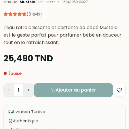
Marque
:
Mustela
Code-barre
:
3504105036027
(
8
avis
)
L'eau rafraîchissante et coiffante de bébé Mustela
est le geste parfait pour parfumer bébé en douceur
tout en le rafraîchissant.
25,490
TND
●
Épuisé
−
+
1
Ajouter au panier
Livraison Tunisie
Authentique