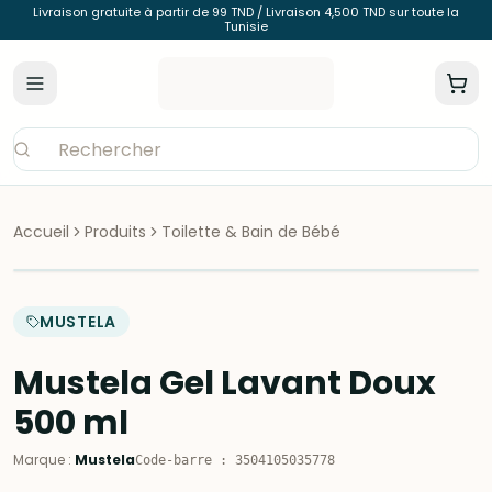
Livraison gratuite à partir de 99 TND / Livraison 4,500 TND sur toute la
Tunisie
Accueil
Produits
Toilette & Bain de Bébé
MUSTELA
Mustela Gel Lavant Doux
500 ml
Marque
:
Mustela
Code-barre
:
3504105035778