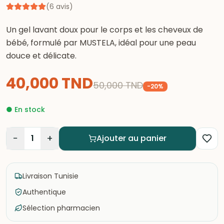
(
6
avis
)
Un gel lavant doux pour le corps et les cheveux de
bébé, formulé par MUSTELA, idéal pour une peau
douce et délicate.
40,000
TND
50,000
TND
-
20
%
●
En stock
−
+
1
Ajouter au panier
Livraison Tunisie
Authentique
Sélection pharmacien