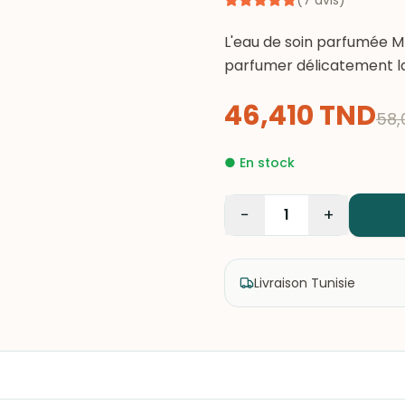
(
7
avis
)
L'eau de soin parfumée MU
parfumer délicatement la
46,410
TND
58,
●
En stock
−
+
1
Livraison Tunisie