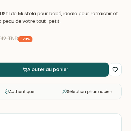
STI de Mustela pour bébé, idéale pour rafraîchir et
 peau de votre tout-petit.
012
TND
-
20
%
Ajouter au panier
Authentique
Sélection pharmacien