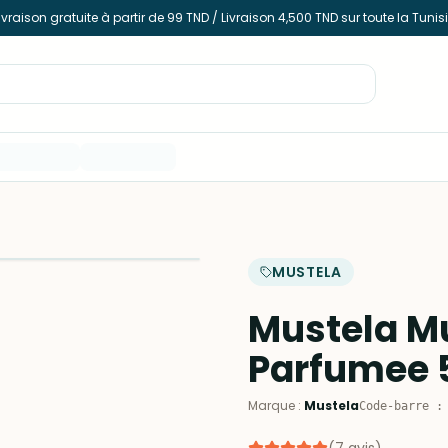
ivraison gratuite à partir de 99 TND / Livraison 4,500 TND sur toute la Tunis
MUSTELA
Mustela Mu
Parfumee 
Marque
:
Mustela
Code-barre