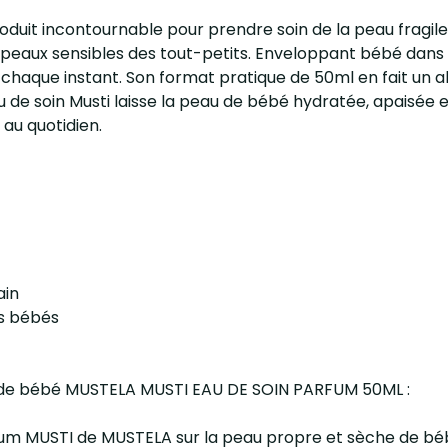
roduit incontournable pour prendre soin de la peau fragil
peaux sensibles des tout-petits. Enveloppant bébé dans un
haque instant. Son format pratique de 50ml en fait un all
au de soin Musti laisse la peau de bébé hydratée, apaisé
 au quotidien.
ain
es bébés
Bain de bébé MUSTELA MUSTI EAU DE SOIN PARFUM 50ML :
arfum MUSTI de MUSTELA sur la peau propre et sèche de bé