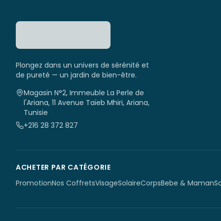
Plongez dans un univers de sérénité et
de pureté — un jardin de bien-être.
Magasin N°2, Immeuble La Perle de
l'Ariana, 11 Avenue Taïeb Mhiri, Ariana,
Tunisie
+216 28 372 827
ACHETER PAR CATÉGORIE
Promotion
Nos Coffrets
Visage
Solaire
Corps
Bebe & Maman
S