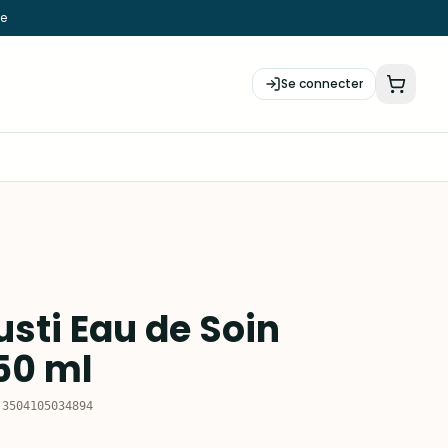
ie
Se connecter
sti Eau de Soin
50 ml
:
3504105034894