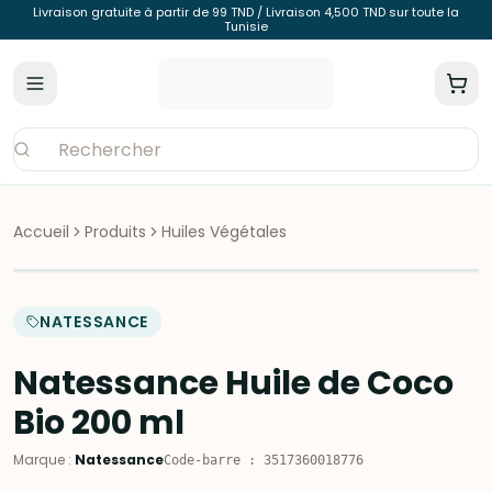
Livraison gratuite à partir de 99 TND / Livraison 4,500 TND sur toute la
Tunisie
Accueil
Produits
Huiles Végétales
NATESSANCE
Natessance Huile de Coco
Bio 200 ml
Marque
:
Natessance
Code-barre
:
3517360018776