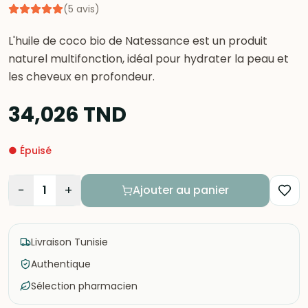
(
5
avis
)
L'huile de coco bio de Natessance est un produit
naturel multifonction, idéal pour hydrater la peau et
les cheveux en profondeur.
34,026
TND
●
Épuisé
−
+
1
Ajouter au panier
Livraison Tunisie
Authentique
Sélection pharmacien