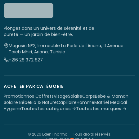
Plongez dans un univers de sérénité et de
pureté — un jardin de bien-être.
Magasin N°2, Immeuble La Perle de l'Ariana, 11 Avenue
Taïeb Mhiri, Ariana, Tunisie
+216 28 372 827
ACHETER PAR CATÉGORIE
Promotion
Nos Coffrets
Visage
Solaire
Corps
Bebe & Maman
Solaire Bébé
Bio & Nature
Capillaire
Homme
Matriel Medical
Hygiene
Toutes les catégories →
Toutes les marques →
©
2026
Eden Pharma
— Tous droits réservés.