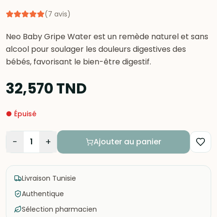
(
7
avis
)
Neo Baby Gripe Water est un remède naturel et sans
alcool pour soulager les douleurs digestives des
bébés, favorisant le bien-être digestif.
32,570
TND
●
Épuisé
−
+
1
Ajouter au panier
Livraison Tunisie
Authentique
Sélection pharmacien