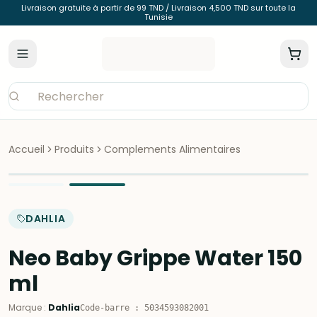
Livraison gratuite à partir de 99 TND / Livraison 4,500 TND sur toute la
Tunisie
Accueil
Produits
Complements Alimentaires
DAHLIA
Neo Baby Grippe Water 150
ml
Marque
:
Dahlia
Code-barre
:
5034593082001