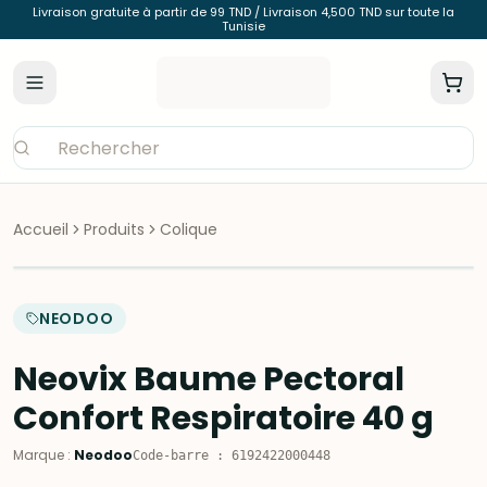
Livraison gratuite à partir de 99 TND / Livraison 4,500 TND sur toute la
Tunisie
Accueil
Produits
Colique
NEODOO
Neovix Baume Pectoral
Confort Respiratoire 40 g
Marque
:
Neodoo
Code-barre
:
6192422000448