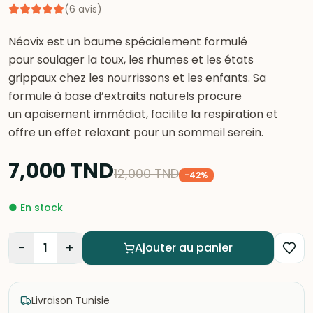
(
6
avis
)
Néovix est un baume spécialement formulé
pour soulager la toux, les rhumes et les états
grippaux chez les nourrissons et les enfants. Sa
formule à base d’extraits naturels procure
un apaisement immédiat, facilite la respiration et
offre un effet relaxant pour un sommeil serein.
7,000
TND
12,000
TND
-
42
%
●
En stock
−
+
1
Ajouter au panier
Livraison Tunisie