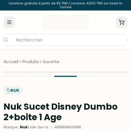
Livraison gratuite à partir de 99 TND / Livraison 4,500 TND sur toute la
Tunisie
Accueil
Produits
Sucette
NUK
Nuk Sucet Disney Dumbo
2+boite 1 Age
Marque
:
Nuk
Code-barre
:
4008600426486