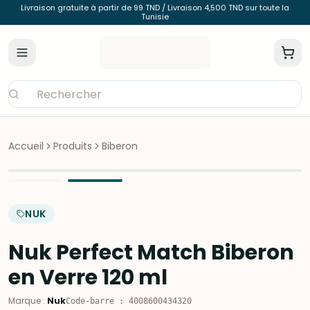
Livraison gratuite à partir de 99 TND / Livraison 4,500 TND sur toute la
Tunisie
Accueil
Produits
Biberon
NUK
Nuk Perfect Match Biberon
en Verre 120 ml
Marque
:
Nuk
Code-barre
:
4008600434320