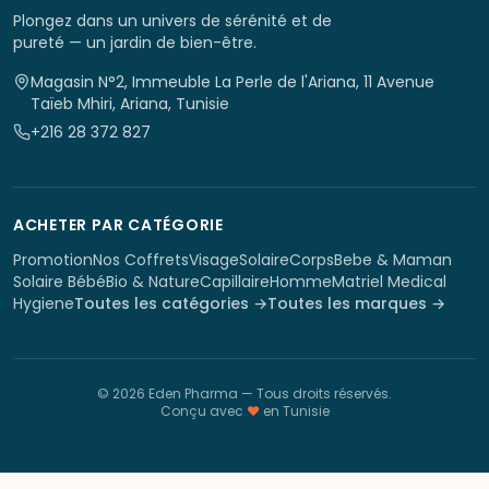
Plongez dans un univers de sérénité et de
pureté — un jardin de bien-être.
Magasin N°2, Immeuble La Perle de l'Ariana, 11 Avenue
Taïeb Mhiri, Ariana, Tunisie
+216 28 372 827
ACHETER PAR CATÉGORIE
Promotion
Nos Coffrets
Visage
Solaire
Corps
Bebe & Maman
Solaire Bébé
Bio & Nature
Capillaire
Homme
Matriel Medical
Hygiene
Toutes les catégories →
Toutes les marques →
©
2026
Eden Pharma
— Tous droits réservés.
Conçu avec
♥
en Tunisie