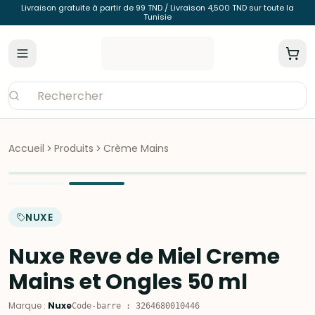
Livraison gratuite à partir de 99 TND / Livraison 4,500 TND sur toute la
Tunisie
Accueil
Produits
Crème Mains
NUXE
Nuxe Reve de Miel Creme
Mains et Ongles 50 ml
Marque
:
Nuxe
Code-barre
:
3264680010446