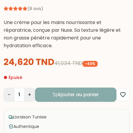
(
8
avis
)
Une crème pour les mains nourrissante et
réparatrice, conçue par Nuxe. Sa texture légère et
non grasse pénètre rapidement pour une
hydratation efficace.
24,620
TND
41,034
TND
-
40
%
●
Épuisé
−
+
1
Ajouter au panier
Livraison Tunisie
Authentique