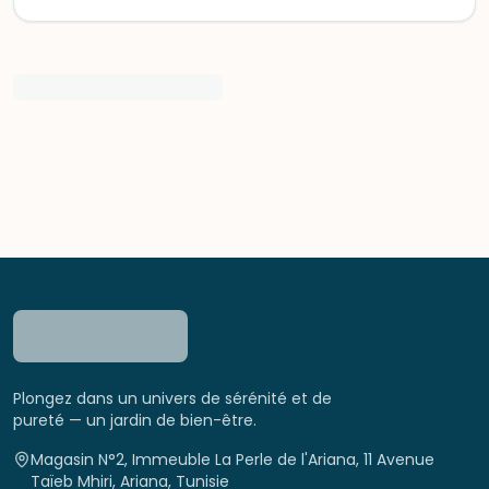
Plongez dans un univers de sérénité et de
pureté — un jardin de bien-être.
Magasin N°2, Immeuble La Perle de l'Ariana, 11 Avenue
Taïeb Mhiri, Ariana, Tunisie