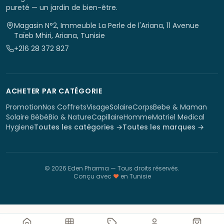
pureté — un jardin de bien-être.
Magasin N°2, Immeuble La Perle de l'Ariana, 11 Avenue
Taïeb Mhiri, Ariana, Tunisie
+216 28 372 827
ACHETER PAR CATÉGORIE
Promotion
Nos Coffrets
Visage
Solaire
Corps
Bebe & Maman
Solaire Bébé
Bio & Nature
Capillaire
Homme
Matriel Medical
Hygiene
Toutes les catégories →
Toutes les marques →
©
2026
Eden Pharma
— Tous droits réservés.
Conçu avec
♥
en Tunisie