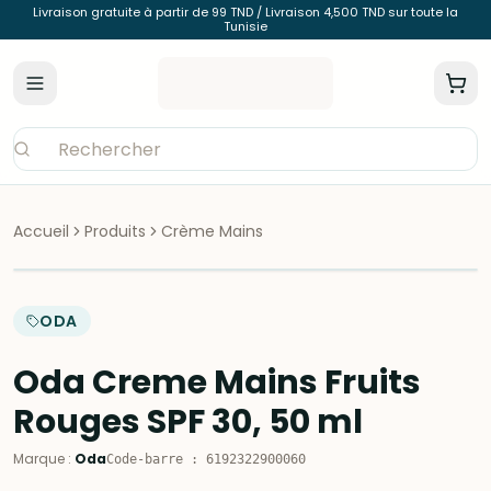
Livraison gratuite à partir de 99 TND / Livraison 4,500 TND sur toute la
Tunisie
Accueil
Produits
Crème Mains
ODA
Oda Creme Mains Fruits
Rouges SPF 30, 50 ml
Marque
:
Oda
Code-barre
:
6192322900060