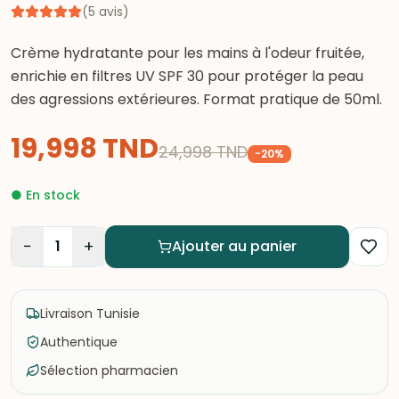
(
5
avis
)
Crème hydratante pour les mains à l'odeur fruitée,
enrichie en filtres UV SPF 30 pour protéger la peau
des agressions extérieures. Format pratique de 50ml.
19,998
TND
24,998
TND
-
20
%
●
En stock
−
+
1
Ajouter au panier
Livraison Tunisie
Authentique
Sélection pharmacien