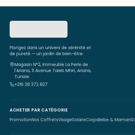
Plongez dans un univers de sérénité et
de pureté — un jardin de bien-être.
Magasin N°2, Immeuble La Perle de
l'Ariana, 11 Avenue Taïeb Mhiri, Ariana,
Tunisie
+216 28 372 827
ACHETER PAR CATÉGORIE
Promotion
Nos Coffrets
Visage
Solaire
Corps
Bebe & Maman
S