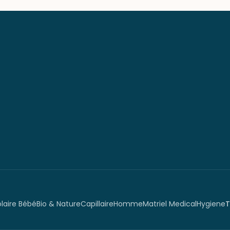
olaire Bébé
Bio & Nature
Capillaire
Homme
Matriel Medical
Hygiene
T