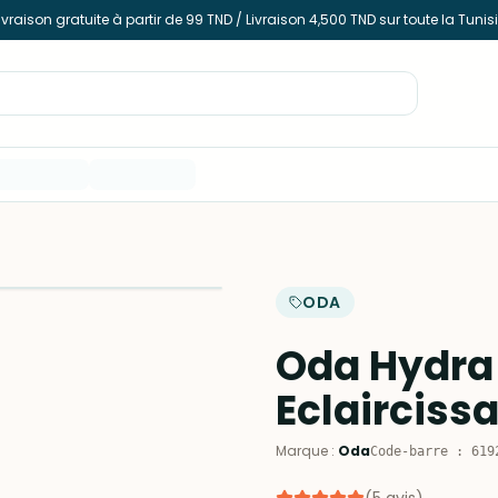
ivraison gratuite à partir de 99 TND / Livraison 4,500 TND sur toute la Tunis
ODA
Oda Hydra 
Eclairciss
Marque
:
Oda
Code-barre
:
619