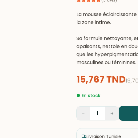
(
5
avis
)
La mousse éclaircissante
la zone intime.
Sa formule nettoyante, en
apaisants, nettoie en douc
que les hyperpigmentation
masculines ou féminines. 
15,767
TND
19,7
●
En stock
−
+
1
Livraison Tunisie