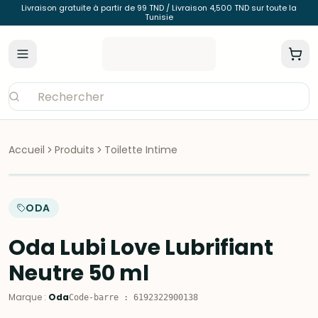
Livraison gratuite à partir de 99 TND / Livraison 4,500 TND sur toute la
Tunisie
Accueil
Produits
Toilette Intime
ODA
Oda Lubi Love Lubrifiant
Neutre 50 ml
Marque
:
Oda
Code-barre
:
6192322900138