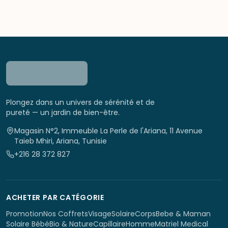
Plongez dans un univers de sérénité et de
pureté — un jardin de bien-être.
Magasin N°2, Immeuble La Perle de l'Ariana, 11 Avenue
Taïeb Mhiri, Ariana, Tunisie
+216 28 372 827
ACHETER PAR CATÉGORIE
Promotion
Nos Coffrets
Visage
Solaire
Corps
Bebe & Maman
Solaire Bébé
Bio & Nature
Capillaire
Homme
Matriel Medical