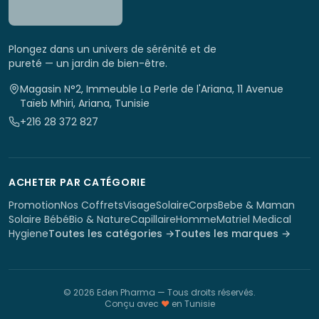
Plongez dans un univers de sérénité et de
pureté — un jardin de bien-être.
Magasin N°2, Immeuble La Perle de l'Ariana, 11 Avenue
Taïeb Mhiri, Ariana, Tunisie
+216 28 372 827
ACHETER PAR CATÉGORIE
Promotion
Nos Coffrets
Visage
Solaire
Corps
Bebe & Maman
Solaire Bébé
Bio & Nature
Capillaire
Homme
Matriel Medical
Hygiene
Toutes les catégories →
Toutes les marques →
©
2026
Eden Pharma
— Tous droits réservés.
Conçu avec
♥
en Tunisie