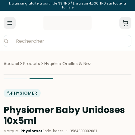
Livraison gratuite à partir de 99 TND / Livraison 4,500 TND sur toute la
Tunisie
Accueil
Produits
Hygiène Oreilles & Nez
PHYSIOMER
Physiomer Baby Unidoses
10x5ml
Marque
:
Physiomer
Code-barre
:
3564300002081