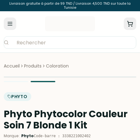
Livraison gratuite à partir de 99 TND / Livraison 4,500 TND sur toute la
Tunisie
Accueil
Produits
Coloration
PHYTO
Phyto Phytocolor Couleur
Soin 7 Blonde 1 Kit
Marque
:
Phyto
Code-barre
:
3338221002402