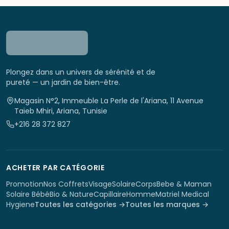
Plongez dans un univers de sérénité et de
pureté — un jardin de bien-être.
Magasin N°2, Immeuble La Perle de l'Ariana, 11 Avenue
Taïeb Mhiri, Ariana, Tunisie
+216 28 372 827
ACHETER PAR CATÉGORIE
Promotion
Nos Coffrets
Visage
Solaire
Corps
Bebe & Maman
Solaire Bébé
Bio & Nature
Capillaire
Homme
Matriel Medical
Hygiene
Toutes les catégories →
Toutes les marques →