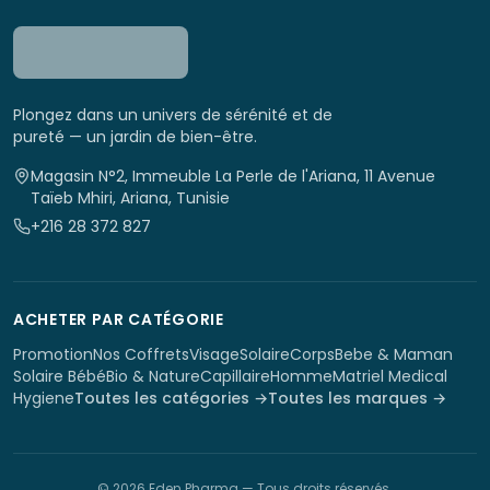
Plongez dans un univers de sérénité et de
pureté — un jardin de bien-être.
Magasin N°2, Immeuble La Perle de l'Ariana, 11 Avenue
Taïeb Mhiri, Ariana, Tunisie
+216 28 372 827
ACHETER PAR CATÉGORIE
Promotion
Nos Coffrets
Visage
Solaire
Corps
Bebe & Maman
Solaire Bébé
Bio & Nature
Capillaire
Homme
Matriel Medical
Hygiene
Toutes les catégories →
Toutes les marques →
©
2026
Eden Pharma
— Tous droits réservés.