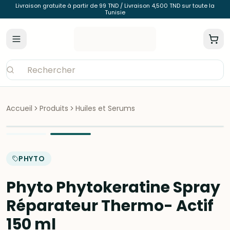
Livraison gratuite à partir de 99 TND / Livraison 4,500 TND sur toute la
Tunisie
Accueil
Produits
Huiles et Serums
PHYTO
Phyto Phytokeratine Spray
Réparateur Thermo- Actif
150 ml