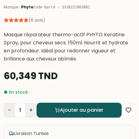
Marque
:
Phyto
Code-barre
:
3338221003881
(
6
avis
)
Masque réparateur thermo-actif PHYTO Keratine
Spray, pour cheveux secs. 150ml. Nourrit et hydrate
en profondeur. Idéal pour redonner vigueur et
brillance aux cheveux abîmés.
60,349
TND
●
En stock
−
+
1
Ajouter au panier
Livraison Tunisie