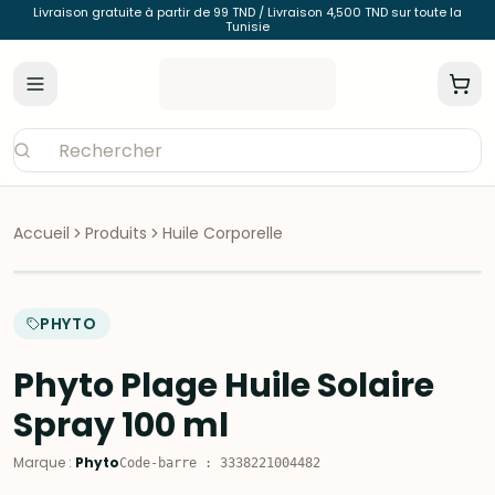
Livraison gratuite à partir de 99 TND / Livraison 4,500 TND sur toute la
Tunisie
Accueil
Produits
Huile Corporelle
PHYTO
Phyto Plage Huile Solaire
Spray 100 ml
Marque
:
Phyto
Code-barre
:
3338221004482