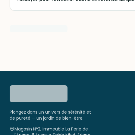
Plongez dans un univers de sérénité et
de pureté — un jardin de bien-être.
Magasin N°2, Immeuble La Perle de