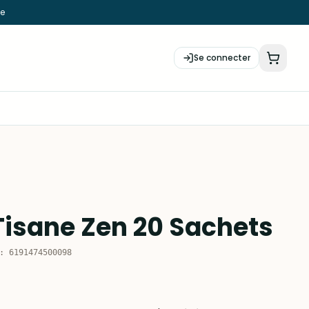
ie
Se connecter
isane Zen 20 Sachets
:
6191474500098