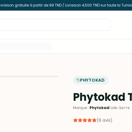
ivraison gratuite à partir de 99 TND / Livraison 4,500 TND sur toute la Tunis
PHYTOKAD
Phytokad T
Marque
:
Phytokad
Code-barre
(
6
avis
)