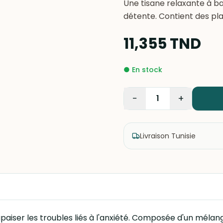
Une tisane relaxante à ba
détente. Contient des pl
11,355
TND
●
En stock
−
+
1
Livraison Tunisie
apaiser les troubles liés à l'anxiété. Composée d'un mélan