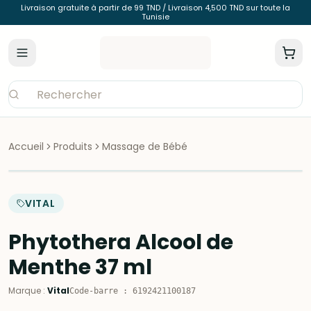
Livraison gratuite à partir de 99 TND / Livraison 4,500 TND sur toute la
Tunisie
Accueil
Produits
Massage de Bébé
VITAL
Phytothera Alcool de
Menthe 37 ml
Marque
:
Vital
Code-barre
:
6192421100187