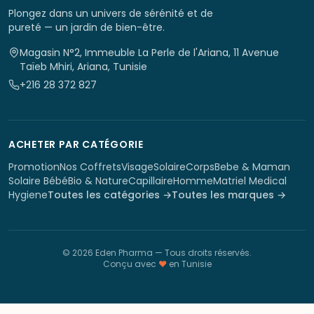
Plongez dans un univers de sérénité et de
pureté — un jardin de bien-être.
Magasin N°2, Immeuble La Perle de l'Ariana, 11 Avenue
Taïeb Mhiri, Ariana, Tunisie
+216 28 372 827
ACHETER PAR CATÉGORIE
Promotion
Nos Coffrets
Visage
Solaire
Corps
Bebe & Maman
Solaire Bébé
Bio & Nature
Capillaire
Homme
Matriel Medical
Hygiene
Toutes les catégories →
Toutes les marques →
©
2026
Eden Pharma
— Tous droits réservés.
Conçu avec
♥
en Tunisie