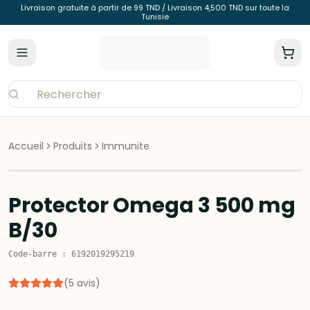
Livraison gratuite à partir de 99 TND / Livraison 4,500 TND sur toute la
Tunisie
Accueil
Produits
Immunite
Protector Omega 3 500 mg
B/30
Code-barre
:
6192019295219
(
5
avis
)