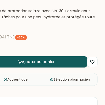
de protection solaire avec SPF 30. Formule anti-
nti-tâches pour une peau hydratée et protégée toute
941
TND
-
20
%
Ajouter au panier
Authentique
Sélection pharmacien