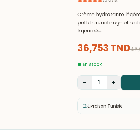
(
5
avis
)
Crème hydratante légère 
pollution, anti-âge et a
la journée.
36,753
TND
45,
●
En stock
−
+
1
Livraison Tunisie