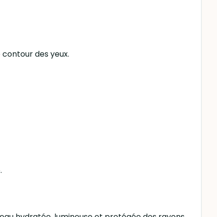
e contour des yeux.
.
eau hydratée, lumineuse et protégée des rayons