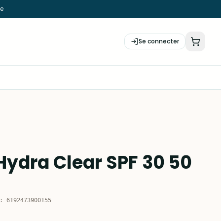
ie
Se connecter
ydra Clear SPF 30 50
:
6192473900155