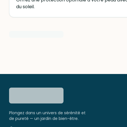
du soleil.
Plongez dans un univers de sérénité et
de pureté — un jardin de bien-être.