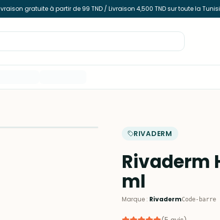
ivraison gratuite à partir de 99 TND / Livraison 4,500 TND sur toute la Tunis
RIVADERM
Rivaderm H
ml
Marque
:
Rivaderm
Code-barre