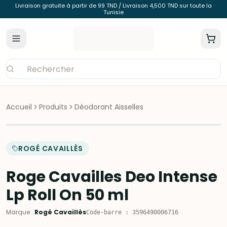
Livraison gratuite à partir de 99 TND / Livraison 4,500 TND sur toute la
Tunisie
Accueil
Produits
Déodorant Aisselles
ROGÉ CAVAILLÈS
Roge Cavailles Deo Intense
Lp Roll On 50 ml
Marque
:
Rogé Cavaillès
Code-barre
:
3596490006716