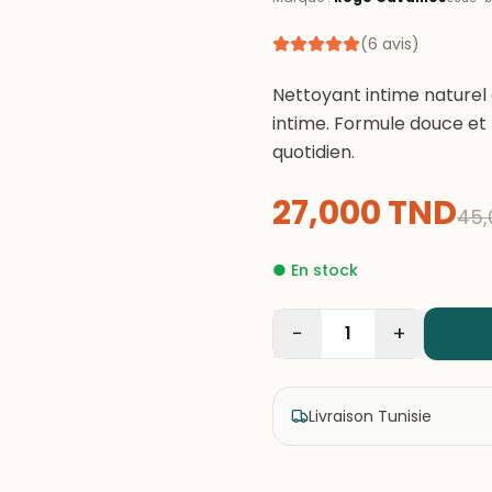
(
6
avis
)
Nettoyant intime naturel e
intime. Formule douce et
quotidien.
27,000
TND
45,
●
En stock
−
+
1
Livraison Tunisie