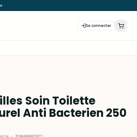
ie
Se connecter
lles Soin Toilette
urel Anti Bacterien 250
arre
:
3596490007072