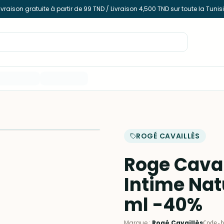
ivraison gratuite à partir de 99 TND / Livraison 4,500 TND sur toute la Tunis
ROGÉ CAVAILLÈS
Roge Cavai
Intime Nat
ml -40%
Marque
:
Rogé Cavaillès
Code-b