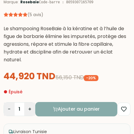
Marque
:
Rosebaie
Code-barre
:
8059307165709
(
5
avis
)
Le shampooing RoseBaie à la kératine et à l’huile de
figue de barbarie élimine les impuretés, protège des
agressions, répare et stimule la fibre capillaire,
hydrate et discipline afin de retrouver un éclat
naturel.
44,920
TND
56,150
TND
-
20
%
●
Épuisé
−
+
1
Ajouter au panier
Livraison Tunisie