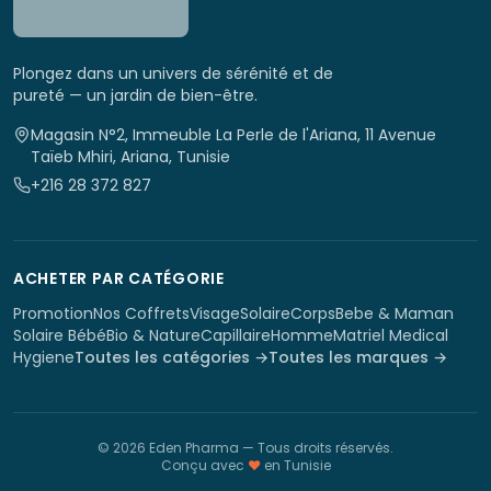
Plongez dans un univers de sérénité et de
pureté — un jardin de bien-être.
Magasin N°2, Immeuble La Perle de l'Ariana, 11 Avenue
Taïeb Mhiri, Ariana, Tunisie
+216 28 372 827
ACHETER PAR CATÉGORIE
Promotion
Nos Coffrets
Visage
Solaire
Corps
Bebe & Maman
Solaire Bébé
Bio & Nature
Capillaire
Homme
Matriel Medical
Hygiene
Toutes les catégories →
Toutes les marques →
©
2026
Eden Pharma
— Tous droits réservés.
Conçu avec
♥
en Tunisie