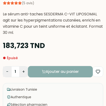
(
5
avis
)
Le sérum anti-taches SESDERMA C-VIT LIPOSOMAL
agit sur les hyperpigmentations cutanées, enrichi en
vitamine C pour un teint uniforme et éclatant. Format
30 ml.
183,723
TND
●
Épuisé
−
+
1
Ajouter au panier
Livraison Tunisie
Authentique
Sélection pharmacien