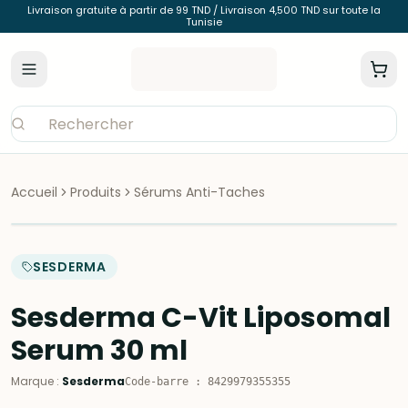
Livraison gratuite à partir de 99 TND / Livraison 4,500 TND sur toute la
Tunisie
Accueil
Produits
Sérums Anti-Taches
SESDERMA
Sesderma C-Vit Liposomal
Serum 30 ml
Marque
:
Sesderma
Code-barre
:
8429979355355