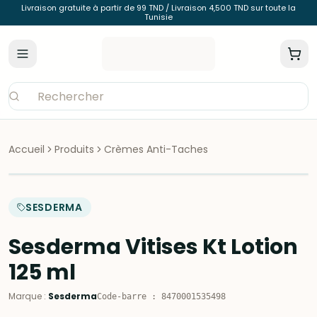
Livraison gratuite à partir de 99 TND / Livraison 4,500 TND sur toute la
Tunisie
Accueil
Produits
Crèmes Anti-Taches
SESDERMA
Sesderma Vitises Kt Lotion
125 ml
Marque
:
Sesderma
Code-barre
:
8470001535498