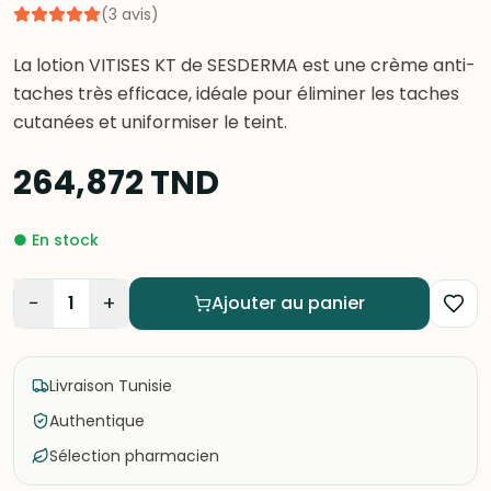
(
3
avis
)
La lotion VITISES KT de SESDERMA est une crème anti-
taches très efficace, idéale pour éliminer les taches
cutanées et uniformiser le teint.
264,872
TND
●
En stock
−
+
1
Ajouter au panier
Livraison Tunisie
Authentique
Sélection pharmacien