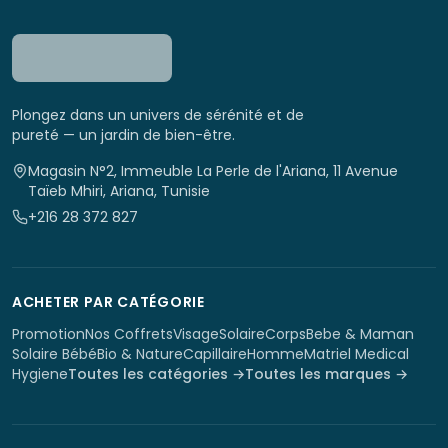
Plongez dans un univers de sérénité et de
pureté — un jardin de bien-être.
Magasin N°2, Immeuble La Perle de l'Ariana, 11 Avenue
Taïeb Mhiri, Ariana, Tunisie
+216 28 372 827
ACHETER PAR CATÉGORIE
Promotion
Nos Coffrets
Visage
Solaire
Corps
Bebe & Maman
Solaire Bébé
Bio & Nature
Capillaire
Homme
Matriel Medical
Hygiene
Toutes les catégories →
Toutes les marques →