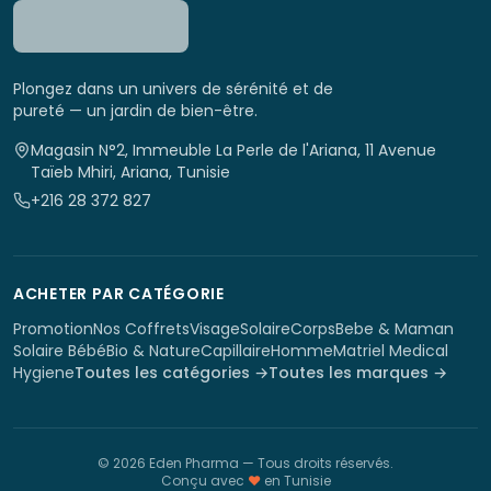
Plongez dans un univers de sérénité et de
pureté — un jardin de bien-être.
Magasin N°2, Immeuble La Perle de l'Ariana, 11 Avenue
Taïeb Mhiri, Ariana, Tunisie
+216 28 372 827
ACHETER PAR CATÉGORIE
Promotion
Nos Coffrets
Visage
Solaire
Corps
Bebe & Maman
Solaire Bébé
Bio & Nature
Capillaire
Homme
Matriel Medical
Hygiene
Toutes les catégories →
Toutes les marques →
©
2026
Eden Pharma
— Tous droits réservés.
Conçu avec
♥
en Tunisie