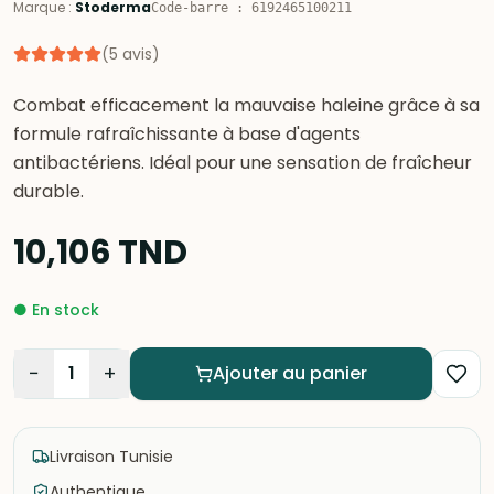
Marque
:
Stoderma
Code-barre
:
6192465100211
(
5
avis
)
Combat efficacement la mauvaise haleine grâce à sa
formule rafraîchissante à base d'agents
antibactériens. Idéal pour une sensation de fraîcheur
durable.
10,106
TND
●
En stock
−
+
1
Ajouter au panier
Livraison Tunisie
Authentique