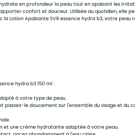
ydrate en profondeur la peau tout en apaisant les irritati
porter confort et douceur. Utilisée au quotidien, elle per
c la Lotion Apaisante SVR essence hydra b3, votre peau r
ssence hydra b3 150 ml :
adapté à votre type de peau.
 et passez-le doucement sur l'ensemble du visage et du c
male.
um et une crème hydratante adaptée à votre peau.
ntact, rincez abondamment à l'eau claire.