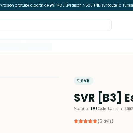
ivraison gratuite à partir de 99 TND / Livraison 4,500 TND sur toute la Tunis
SVR
SVR [B3] E
Marque
:
SVR
Code-barre
:
3662
(
6
avis
)