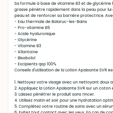
Sa formule à base de vitamine B3 et de glycérine h
grasse pénètre rapidement dans la peau pour lui ap
peau et de renforcer sa barrière protectrice. Ave
- Eau thermale de Balaruc-les-Bains
- Pro-vitamine B5
- Acide hyaluronique
- Glycérine
- Vitamine B3
- Allantoïne
- Bisabolol
- Excipients qsp 100%
Conseils d'utilisation de la Lotion Apaisante SVR e
1. Nettoyez votre visage avec un nettoyant doux 
2. Appliquez la Lotion Apaisante SVR sur un coton
3. Laissez pénétrer le produit sans rincer.
4. Utilisez matin et soir pour une hydratation opti
5. Complétez votre routine de soins avec un sér
6. Evitez tout contact avec les yeux. En cas de co