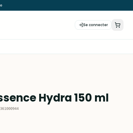
ie
Se connecter
ssence Hydra 150 ml
361000944