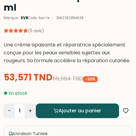
ml
Marque
:
SVR
Code-barre
:
3662361004638
(
5
avis
)
Une crème apaisante et réparatrice spécialement
conçue pour les peaux sensibles sujettes aux
rougeurs. Sa formule accélère la réparation cutanée.
53,571
TND
66,964
TND
-
20
%
●
En stock
−
+
1
Ajouter au panier
Livraison Tunisie