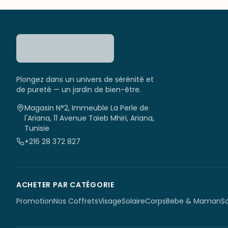
Plongez dans un univers de sérénité et
de pureté — un jardin de bien-être.
Magasin N°2, Immeuble La Perle de
l'Ariana, 11 Avenue Taïeb Mhiri, Ariana,
Tunisie
+216 28 372 827
ACHETER PAR CATÉGORIE
Promotion
Nos Coffrets
Visage
Solaire
Corps
Bebe & Maman
S