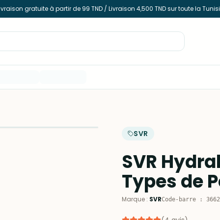
ivraison gratuite à partir de 99 TND / Livraison 4,500 TND sur toute la Tunis
SVR
SVR Hydra
Types de P
Marque
:
SVR
Code-barre
:
3662