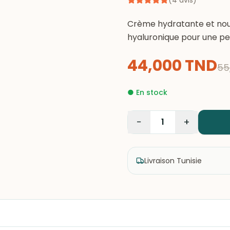
(
4
avis
)
Crème hydratante et nour
hyaluronique pour une pe
44,000
TND
55
●
En stock
−
+
1
Livraison Tunisie