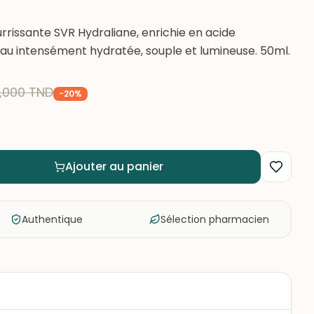
rissante SVR Hydraliane, enrichie en acide
au intensément hydratée, souple et lumineuse. 50ml.
,000
TND
-
20
%
Ajouter au panier
Authentique
Sélection pharmacien