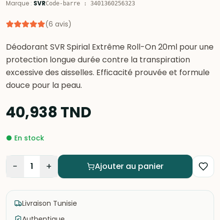
Marque
:
SVR
Code-barre
:
3401360256323
(
6
avis
)
Déodorant SVR Spirial Extrême Roll-On 20ml pour une
protection longue durée contre la transpiration
excessive des aisselles. Efficacité prouvée et formule
douce pour la peau.
40,938
TND
●
En stock
−
+
1
Ajouter au panier
Livraison Tunisie
Authentique