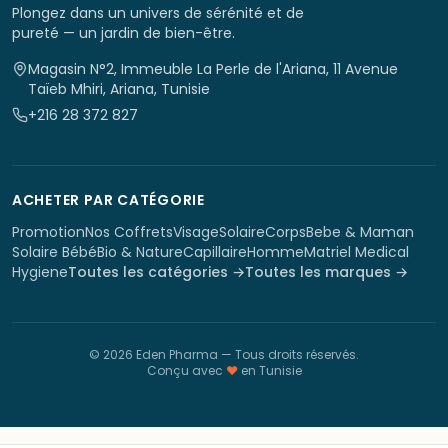
Plongez dans un univers de sérénité et de
pureté — un jardin de bien-être.
Magasin N°2, Immeuble La Perle de l'Ariana, 11 Avenue
Taïeb Mhiri, Ariana, Tunisie
+216 28 372 827
ACHETER PAR CATÉGORIE
Promotion
Nos Coffrets
Visage
Solaire
Corps
Bebe & Maman
Solaire Bébé
Bio & Nature
Capillaire
Homme
Matriel Medical
Hygiene
Toutes les catégories →
Toutes les marques →
©
2026
Eden Pharma
— Tous droits réservés.
Conçu avec
♥
en Tunisie