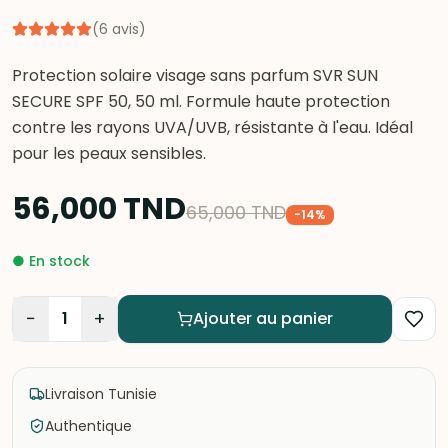
(
6
avis
)
Protection solaire visage sans parfum SVR SUN
SECURE SPF 50, 50 ml. Formule haute protection
contre les rayons UVA/UVB, résistante à l'eau. Idéal
pour les peaux sensibles.
56,000
TND
65,000
TND
-
14
%
●
En stock
−
+
1
Ajouter au panier
Livraison Tunisie
Authentique