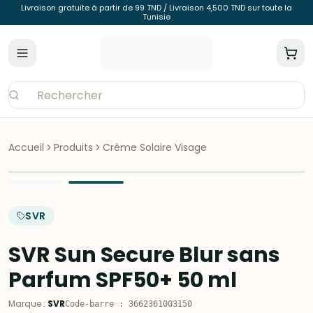
Livraison gratuite à partir de 99 TND / Livraison 4,500 TND sur toute la
Tunisie
Accueil
Produits
Crème Solaire Visage
SVR
SVR Sun Secure Blur sans
Parfum SPF50+ 50 ml
Marque
:
SVR
Code-barre
:
3662361003150