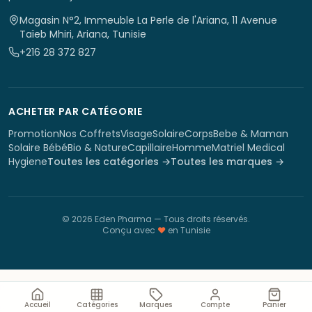
Magasin N°2, Immeuble La Perle de l'Ariana, 11 Avenue
Taïeb Mhiri, Ariana, Tunisie
+216 28 372 827
ACHETER PAR CATÉGORIE
Promotion
Nos Coffrets
Visage
Solaire
Corps
Bebe & Maman
Solaire Bébé
Bio & Nature
Capillaire
Homme
Matriel Medical
Hygiene
Toutes les catégories →
Toutes les marques →
©
2026
Eden Pharma
— Tous droits réservés.
Conçu avec
♥
en Tunisie
Accueil
Catégories
Marques
Compte
Panier