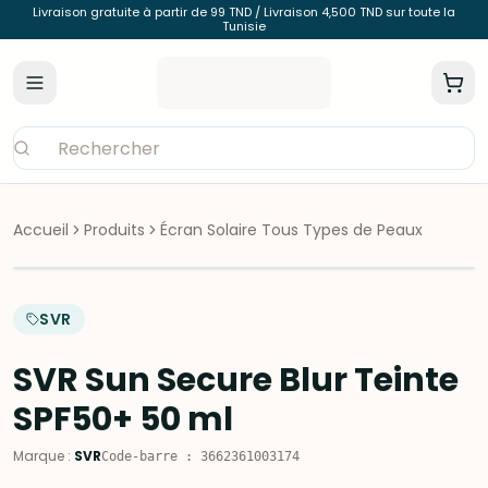
Livraison gratuite à partir de 99 TND / Livraison 4,500 TND sur toute la
Tunisie
Accueil
Produits
Écran Solaire Tous Types de Peaux
SVR
SVR Sun Secure Blur Teinte
SPF50+ 50 ml
Marque
:
SVR
Code-barre
:
3662361003174