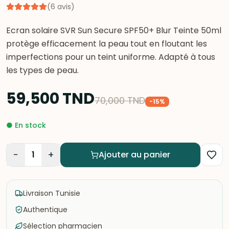
(
6
avis
)
Ecran solaire SVR Sun Secure SPF50+ Blur Teinte 50ml
protège efficacement la peau tout en floutant les
imperfections pour un teint uniforme. Adapté à tous
les types de peau.
59,500
TND
70,000
TND
-
15
%
●
En stock
−
+
1
Ajouter au panier
Livraison Tunisie
Authentique
Sélection pharmacien