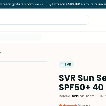
ivraison gratuite à partir de 99 TND / Livraison 4,500 TND sur toute la Tunis
s
SVR
SVR Sun Se
SPF50+ 40
Marque
:
SVR
Code-barre
:
3662