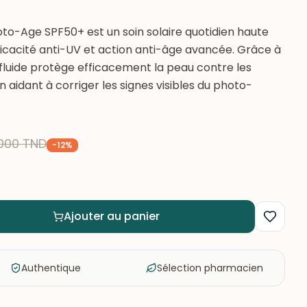
to-Age SPF50+ est un soin solaire quotidien haute
ficacité anti-UV et action anti-âge avancée. Grâce à
fluide protège efficacement la peau contre les
 aidant à corriger les signes visibles du photo-
000
TND
-
12
%
Ajouter au panier
Authentique
Sélection pharmacien