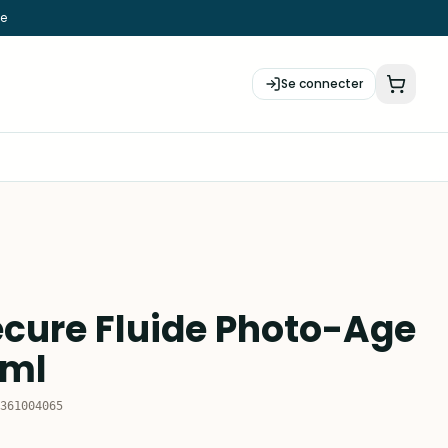
ie
Se connecter
cure Fluide Photo-Age
 ml
361004065