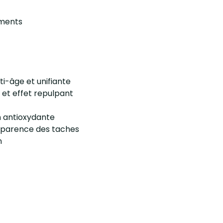
ements
ti-âge et unifiante
 et effet repulpant
on antioxydante
’apparence des taches
n