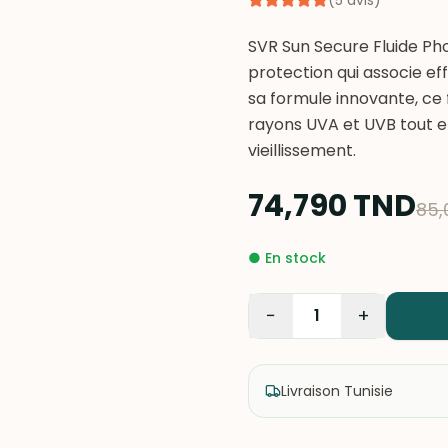
(
5
avis
)
SVR Sun Secure Fluide Pho
protection qui associe ef
sa formule innovante, ce 
rayons UVA et UVB tout en
74,790
TND
85,
●
En stock
−
+
1
Livraison Tunisie