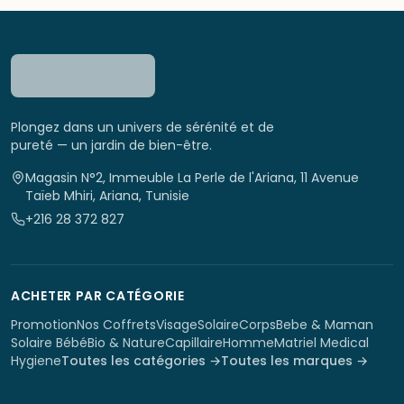
Plongez dans un univers de sérénité et de
pureté — un jardin de bien-être.
Magasin N°2, Immeuble La Perle de l'Ariana, 11 Avenue
Taïeb Mhiri, Ariana, Tunisie
+216 28 372 827
ACHETER PAR CATÉGORIE
Promotion
Nos Coffrets
Visage
Solaire
Corps
Bebe & Maman
Solaire Bébé
Bio & Nature
Capillaire
Homme
Matriel Medical
Hygiene
Toutes les catégories →
Toutes les marques →