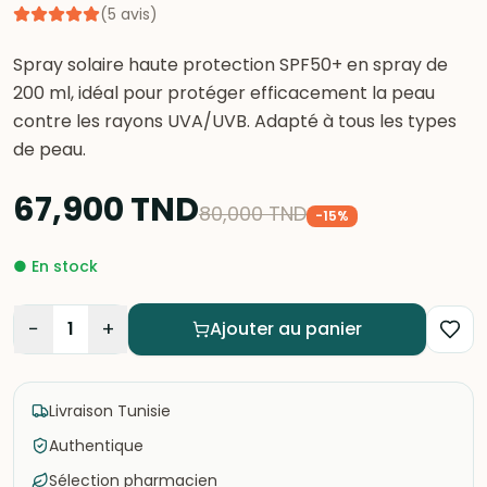
(
5
avis
)
Spray solaire haute protection SPF50+ en spray de
200 ml, idéal pour protéger efficacement la peau
contre les rayons UVA/UVB. Adapté à tous les types
de peau.
67,900
TND
80,000
TND
-
15
%
●
En stock
−
+
1
Ajouter au panier
Livraison Tunisie
Authentique
Sélection pharmacien