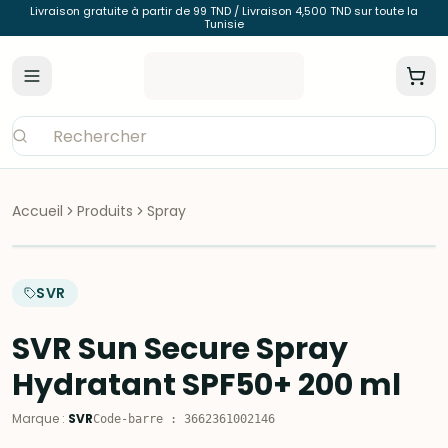
Livraison gratuite à partir de 99 TND / Livraison 4,500 TND sur toute la
Tunisie
Accueil
Produits
Spray
SVR
SVR Sun Secure Spray
Hydratant SPF50+ 200 ml
Marque
:
SVR
Code-barre
:
3662361002146