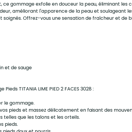
t, ce gommage exfolie en douceur la peau, éliminant les cel
ur, améliorant l'apparence de la peau et soulageant les p
et soignés. Offrez-vous une sensation de fraîcheur et de
in et de sauge
e Pieds TITANIA LIME PIED 2 FACES 3028 :
uer le gommage.
 vos pieds et massez délicatement en faisant des mouvem
telles que les talons et les orteils.
s pieds.
 pieds doux et nourris.