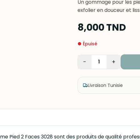
Un gommage pour les pied
exfolier en douceur et lis
8,000
TND
●
Épuisé
−
+
1
Livraison Tunisie
e Pied 2 Faces 3028 sont des produits de qualité profess