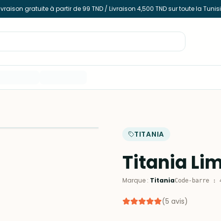
ivraison gratuite à partir de 99 TND / Livraison 4,500 TND sur toute la Tunis
TITANIA
Titania Li
Marque
:
Titania
Code-barre
:
(
5
avis
)