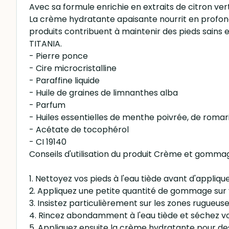
Avec sa formule enrichie en extraits de citron ver
La crème hydratante apaisante nourrit en profonde
produits contribuent à maintenir des pieds sains 
TITANIA.
- Pierre ponce
- Cire microcristalline
- Paraffine liquide
- Huile de graines de limnanthes alba
- Parfum
- Huiles essentielles de menthe poivrée, de romar
- Acétate de tocophérol
- CI 19140
Conseils d'utilisation du produit Crème et gommag
1. Nettoyez vos pieds à l'eau tiède avant d'appliq
2. Appliquez une petite quantité de gommage sur
3. Insistez particulièrement sur les zones rugueuses 
4. Rincez abondamment à l'eau tiède et séchez vo
5. Appliquez ensuite la crème hydratante pour des