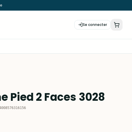
ie
Se connecter
me Pied 2 Faces 3028
4008576316156