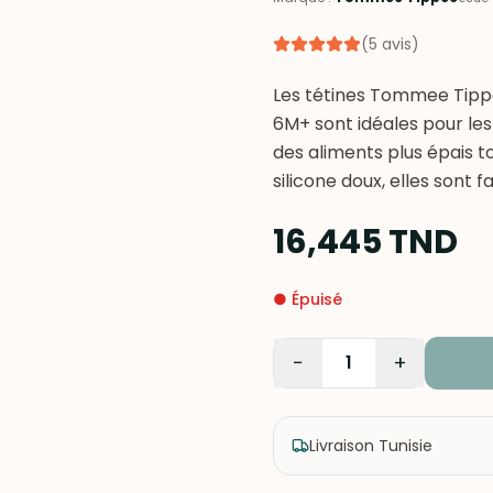
(
5
avis
)
Les tétines Tommee Tippe
6M+ sont idéales pour les 
des aliments plus épais t
silicone doux, elles sont 
16,445
TND
●
Épuisé
−
+
1
Livraison Tunisie