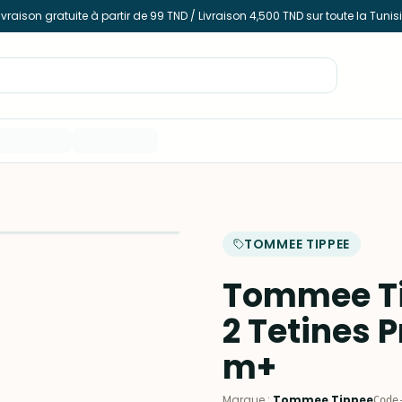
ivraison gratuite à partir de 99 TND / Livraison 4,500 TND sur toute la Tunis
TOMMEE TIPPEE
Tommee Ti
2 Tetines 
m+
Marque
:
Tommee Tippee
Code