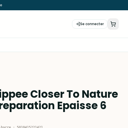
ie
Se connecter
ppee Closer To Nature
Preparation Epaisse 6
-barre
:
5010415221421