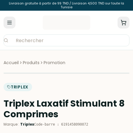
Livraison gratuite à partir de 99 TND / Livraison 4,500 TND sur toute la
Tunisie
Accueil
Produits
Promotion
TRIPLEX
Triplex Laxatif Stimulant 8
Comprimes
Marque
:
Triplex
Code-barre
:
6191458090072