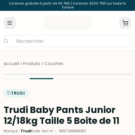
Livraison gratuite à partir de 99 TND / Livraison 4,500 TND sur toute la
Tunisie
Accueil
Produits
Couches
TRUDI
Trudi Baby Pants Junior
12/18kg Taille 5 Boite de 11
Marque
:
Trudi
Code-barre
:
8007300006987