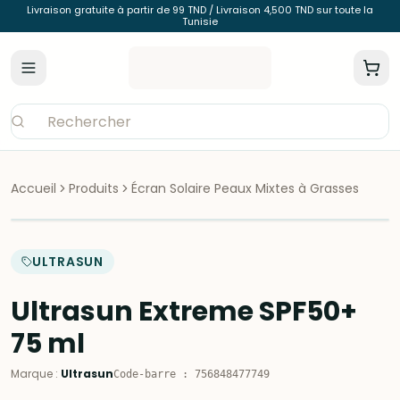
Livraison gratuite à partir de 99 TND / Livraison 4,500 TND sur toute la
Tunisie
Accueil
Produits
Écran Solaire Peaux Mixtes à Grasses
ULTRASUN
Ultrasun Extreme SPF50+
75 ml
Marque
:
Ultrasun
Code-barre
:
756848477749