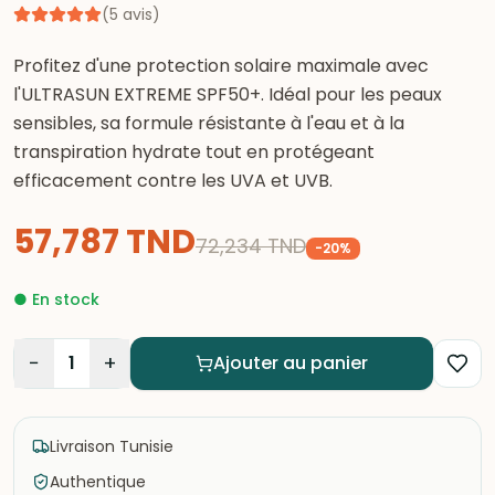
(
5
avis
)
Profitez d'une protection solaire maximale avec
l'ULTRASUN EXTREME SPF50+. Idéal pour les peaux
sensibles, sa formule résistante à l'eau et à la
transpiration hydrate tout en protégeant
efficacement contre les UVA et UVB.
57,787
TND
72,234
TND
-
20
%
●
En stock
−
+
1
Ajouter au panier
Livraison Tunisie
Authentique