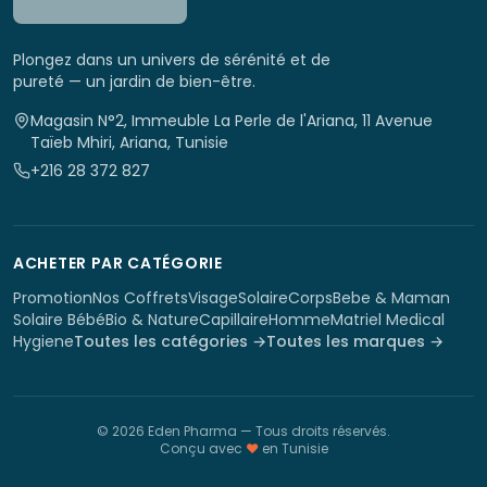
Plongez dans un univers de sérénité et de
pureté — un jardin de bien-être.
Magasin N°2, Immeuble La Perle de l'Ariana, 11 Avenue
Taïeb Mhiri, Ariana, Tunisie
+216 28 372 827
ACHETER PAR CATÉGORIE
Promotion
Nos Coffrets
Visage
Solaire
Corps
Bebe & Maman
Solaire Bébé
Bio & Nature
Capillaire
Homme
Matriel Medical
Hygiene
Toutes les catégories →
Toutes les marques →
©
2026
Eden Pharma
— Tous droits réservés.
Conçu avec
♥
en Tunisie