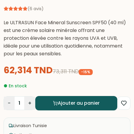
(
6
avis
)
Le ULTRASUN Face Mineral Sunscreen SPF50 (40 ml)
est une crème solaire minérale offrant une
protection élevée contre les rayons UVA et UVB,
idéale pour une utilisation quotidienne, notamment
pour les peaux sensibles.
62,314
TND
73,311
TND
-
15
%
●
En stock
−
+
1
Ajouter au panier
Livraison Tunisie