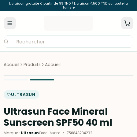
Livraison gratuite à partir de 99 TND / Livraison 4,500 TND sur toute la
Tunisie
Accueil
Produits
Accueil
ULTRASUN
Ultrasun Face Mineral
Sunscreen SPF50 40 ml
Marque
:
Ultrasun
Code-barre
:
756848234212