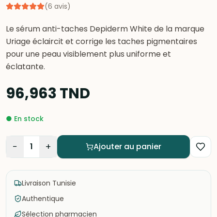
(
6
avis
)
Le sérum anti-taches Depiderm White de la marque
Uriage éclaircit et corrige les taches pigmentaires
pour une peau visiblement plus uniforme et
éclatante.
96,963
TND
●
En stock
−
+
1
Ajouter au panier
Livraison Tunisie
Authentique
Sélection pharmacien