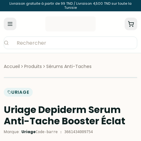
Livraison gratuite à partir de 99 TND / Livraison 4,500 TND sur toute la
Tunisie
Accueil
Produits
Sérums Anti-Taches
URIAGE
Uriage Depiderm Serum
Anti-Tache Booster Éclat
Marque
:
Uriage
Code-barre
:
3661434009754