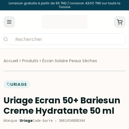
Livraison gratuite à partir de 99 TND / Livraison 4,500 TND sur toute la
Tunisie
Accueil
Produits
Écran Solaire Peaux Sèches
URIAGE
Uriage Ecran 50+ Bariesun
Creme Hydratante 50 ml
Marque
:
Uriage
Code-barre
:
3661434008344