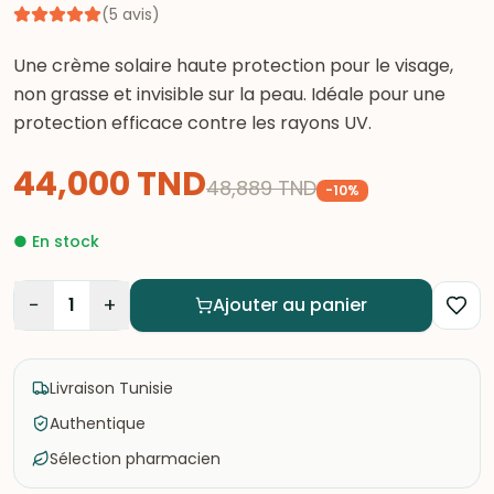
(
5
avis
)
Une crème solaire haute protection pour le visage,
non grasse et invisible sur la peau. Idéale pour une
protection efficace contre les rayons UV.
44,000
TND
48,889
TND
-
10
%
●
En stock
−
+
1
Ajouter au panier
Livraison Tunisie
Authentique
Sélection pharmacien