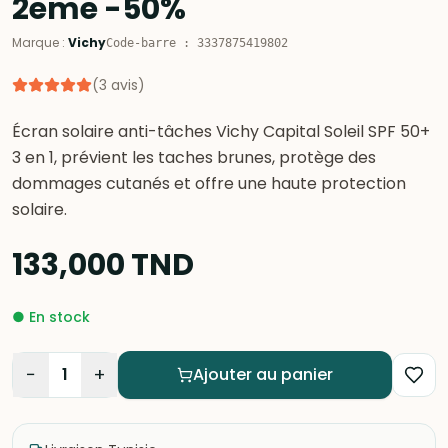
2eme -50%
Marque
:
Vichy
Code-barre
:
3337875419802
(
3
avis
)
Écran solaire anti-tâches Vichy Capital Soleil SPF 50+
3 en 1, prévient les taches brunes, protège des
dommages cutanés et offre une haute protection
solaire.
133,000
TND
●
En stock
−
+
1
Ajouter au panier