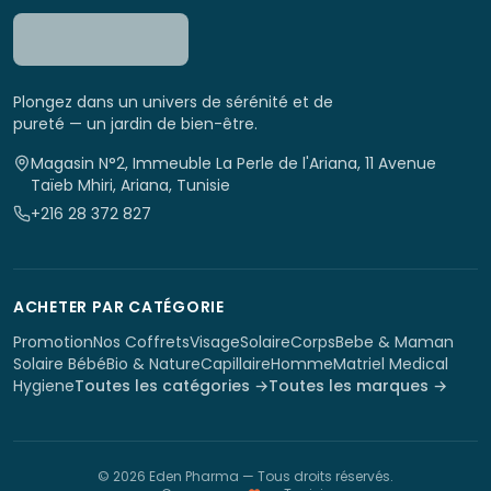
Plongez dans un univers de sérénité et de
pureté — un jardin de bien-être.
Magasin N°2, Immeuble La Perle de l'Ariana, 11 Avenue
Taïeb Mhiri, Ariana, Tunisie
+216 28 372 827
ACHETER PAR CATÉGORIE
Promotion
Nos Coffrets
Visage
Solaire
Corps
Bebe & Maman
Solaire Bébé
Bio & Nature
Capillaire
Homme
Matriel Medical
Hygiene
Toutes les catégories →
Toutes les marques →
©
2026
Eden Pharma
— Tous droits réservés.