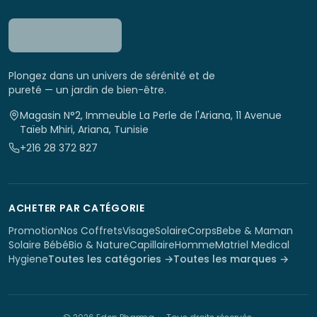
Plongez dans un univers de sérénité et de
pureté — un jardin de bien-être.
Magasin N°2, Immeuble La Perle de l'Ariana, 11 Avenue
Taïeb Mhiri, Ariana, Tunisie
+216 28 372 827
ACHETER PAR CATÉGORIE
Promotion
Nos Coffrets
Visage
Solaire
Corps
Bebe & Maman
Solaire Bébé
Bio & Nature
Capillaire
Homme
Matriel Medical
Hygiene
Toutes les catégories →
Toutes les marques →