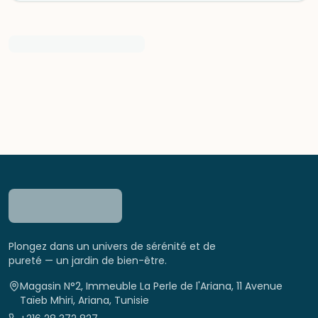
Plongez dans un univers de sérénité et de
pureté — un jardin de bien-être.
Magasin N°2, Immeuble La Perle de l'Ariana, 11 Avenue
Taïeb Mhiri, Ariana, Tunisie