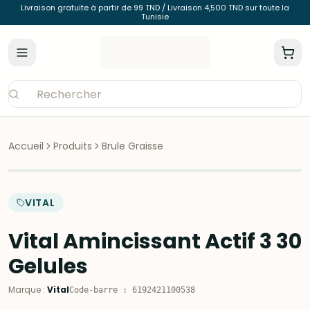
Livraison gratuite à partir de 99 TND / Livraison 4,500 TND sur toute la
Tunisie
Accueil
Produits
Brule Graisse
VITAL
Vital Amincissant Actif 3 30
Gelules
Marque
:
Vital
Code-barre
:
6192421100538