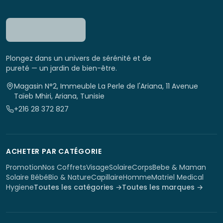
Plongez dans un univers de sérénité et de
pureté — un jardin de bien-être.
Magasin N°2, Immeuble La Perle de l'Ariana, 11 Avenue
Taïeb Mhiri, Ariana, Tunisie
+216 28 372 827
ACHETER PAR CATÉGORIE
Promotion
Nos Coffrets
Visage
Solaire
Corps
Bebe & Maman
Solaire Bébé
Bio & Nature
Capillaire
Homme
Matriel Medical
Hygiene
Toutes les catégories →
Toutes les marques →