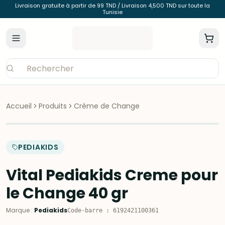
Livraison gratuite à partir de 99 TND / Livraison 4,500 TND sur toute la
Tunisie
Accueil
Produits
Crème de Change
PEDIAKIDS
Vital Pediakids Creme pour
le Change 40 gr
Marque
:
Pediakids
Code-barre
:
6192421100361