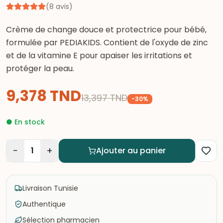
(
8
avis
)
Crème de change douce et protectrice pour bébé,
formulée par PEDIAKIDS. Contient de l'oxyde de zinc
et de la vitamine E pour apaiser les irritations et
protéger la peau.
9,378
TND
13,397
TND
-
30
%
●
En stock
−
+
1
Ajouter au panier
Livraison Tunisie
Authentique
Sélection pharmacien