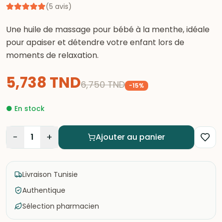
(
5
avis
)
Une huile de massage pour bébé à la menthe, idéale
pour apaiser et détendre votre enfant lors de
moments de relaxation.
5,738
TND
6,750
TND
-
15
%
●
En stock
−
+
1
Ajouter au panier
Livraison Tunisie
Authentique
Sélection pharmacien