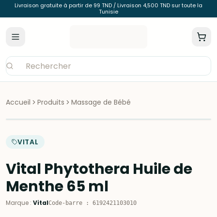
Livraison gratuite à partir de 99 TND / Livraison 4,500 TND sur toute la
Tunisie
Accueil
Produits
Massage de Bébé
VITAL
Vital Phytothera Huile de
Menthe 65 ml
Marque
:
Vital
Code-barre
:
6192421103010